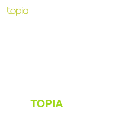
Architecte paysagiste pour vous
aidez à créer et construire le projet
de vos rêves
TOPIA
Créateur de jardins luxuriants