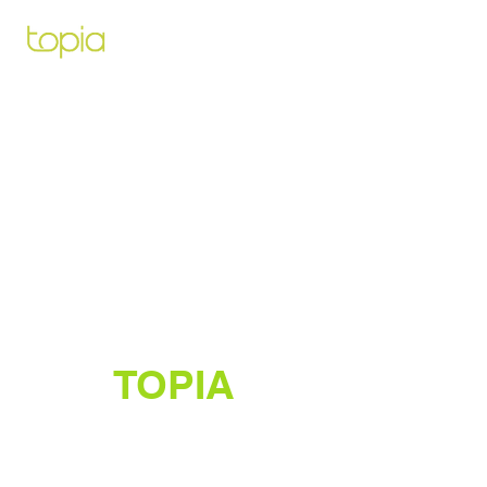
Architecte paysagiste pour vous
aidez à créer et construire le projet
de vos rêves
TOPIA
Créateur de jardins luxuriants