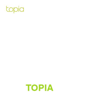
Architecte paysagiste pour vous
aidez à créer et construire le projet
de vos rêves
TOPIA
Créateur de jardins luxuriants