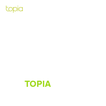
Architecte paysagiste pour vous
aidez à créer et construire le projet
de vos rêves
TOPIA
Créateur de jardins luxuriants