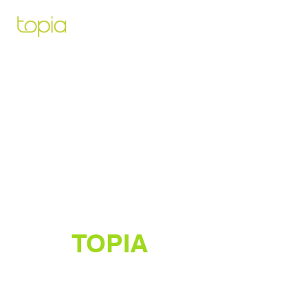
Architecte paysagiste pour vous
aidez à créer et construire le projet
de vos rêves
TOPIA
Créateur de jardins luxuriants