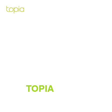
Architecte paysagiste pour vous
aidez à créer et construire le projet
de vos rêves
TOPIA
Créateur de jardins luxuriants