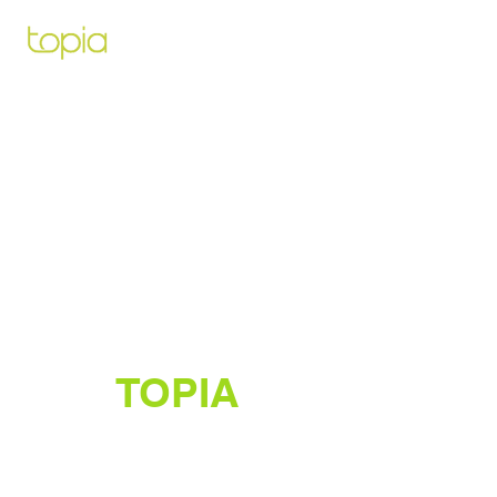
Architecte paysagiste pour vous
aidez à créer et construire le projet
de vos rêves
TOPIA
Créateur de jardins luxuriants