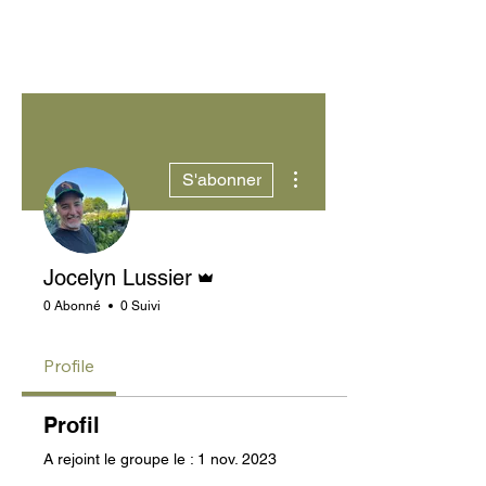
Plus d'actions
S'abonner
Administrateur
Jocelyn Lussier
0 Abonné
0 Suivi
Profile
Profil
A rejoint le groupe le : 1 nov. 2023