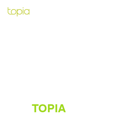
Architecte paysagiste pour vous
aidez à créer et construire le projet
de vos rêves
TOPIA
Créateur de jardins luxuriants