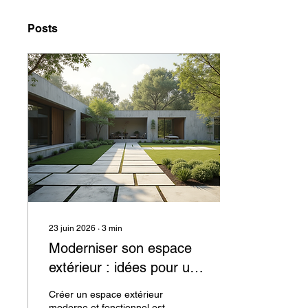
Posts
23 juin 2026
∙
3
min
Moderniser son espace
extérieur : idées pour un
aménagement paysager
Créer un espace extérieur
moderne
moderne et fonctionnel est